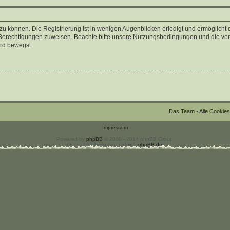
u können. Die Registrierung ist in wenigen Augenblicken erledigt und ermöglicht d
e Berechtigungen zuweisen. Beachte bitte unsere Nutzungsbedingungen und die verw
ard bewegst.
Das Team
•
Alle Cookie
Impressum
Powered by
phpBB
© 2000 - 2014 phpBB Group
Deutsche Übersetzung durch
phpBB.de