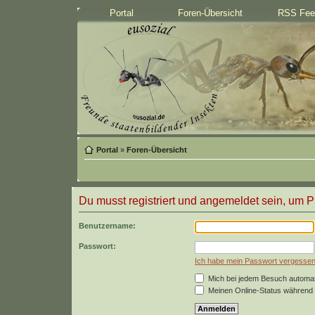
Portal
Foren-Übersicht
RSS Fee
Portal
»
Foren-Übersicht
Du musst registriert und angemeldet sein, um P
Benutzername:
Passwort:
Ich habe mein Passwort vergesse
Mich bei jedem Besuch automa
Meinen Online-Status während 