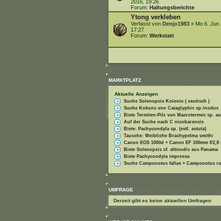
2016, 19:26
Forum:
Haltungsberichte
Ytong verkleben
Verfasst von
Denjo1983
» Mo 6. Jun 
17:27
Forum:
Werkstatt
MARKTPLATZ
Aktuelle Anzeigen
Suche Solenopsis Kolonie ( exotisch )
Suche Kokons von Cataglyphis sp./nodus
Biete Termiten-Pilz von Macrotermes sp. a
Auf der Suche nach C nicobarensis
Biete: Pachycondyla sp. (evtl. astuta)
Tausche: Weibliche Brachypelma smithi
Canon EOS 1000d + Canon EF 100mm f/2,8 
Biete Solenopsis cf. altinodis aus Panama
Biete Pachycondyla impressa
Suche Camponotus fallax + Camponotus ru
UMFRAGE
Derzeit gibt es keine aktuellen Umfragen