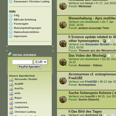
Kassenwart: Christian Ludwig
Verfasst von
benai
» Fr 17. Jun 2016
Forum:
Werkstatt
Hilfe
FAQ
Bienenhaltung - Apis mellifer
BBCode-Anleitung
Verfasst von
dommsen
» Do 7. Apr
Forenregeln
2016, 16:09
Forum:
andere eusoziale Tiere
Nutzungsbedingungen
Datenschutzrichtlinie
Impressum
Science update related to 
other hymenoptera
...
1
Verfasst von
Alexander Strödel
» So
2013, 00:59
Forum:
Themen aus der Wissensch
PAYPAL-SPENDEN
Das Video der Woche
...
1
Verfasst von
dommsen
» Do 20. Okt
16:10
Forum:
Ameisen - Videos
Acromyrmex cf. octospinosu
Unsere Spenderliste
Fredi182
Alexander Strödel
Verfasst von
Fredi182
» Mi 13. Apr 2
Andi89
Forum:
Acromyrmex
Ant-Flo
Suche Solenopsis Kolonie ( e
antic
Verfasst von
Ixam99
» Mi 15. Jun 201
Bojan
Forum:
Suche (Search)
camaross
Cephalotus
Das Bild des Tages
Christian Ludwig
Verfasst von
Antfriend
...
1
159