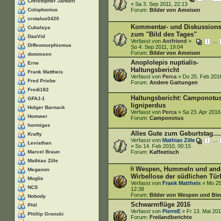
Christopher Janßen
» Sa 3. Sep 2011, 22:13
Colophonius
Forum:
Bilder von Ameisen
crotalus0420
Kommentar- und Diskussions
Cubalaya
zum "Bild des Tages"
DaaVid
Verfasst von
Antfriend
»
...
1
Diffeomorphismus
So 4. Sep 2011, 19:04
Forum:
Bilder von Ameisen
dommsen
Anoplolepis nuptialis-
Erne
Haltungsbericht
Frank Mattheis
Verfasst von
Perca
» Do 25. Feb 2016
Fred Priebe
Forum:
Andere Gattungen
Fredi182
Haltungsbericht: Camponotu
GFAJ-1
ligniperdus
Holger Barnack
Verfasst von
Perca
» Sa 23. Apr 2016
Homwer
Forum:
Camponotus
hormigas
Alles Gute zum Geburtstag....
Krafty
Verfasst von
Mathias Zille
...
1
Leviathan
» So 14. Feb 2010, 00:15
Marcel Braun
Forum:
Kaffeetisch
Mathias Zille
Wespen, Hummeln und and
Meganon
Wirbellose der südlichen Türk
Moglie
Verfasst von
Frank Mattheis
» Mo 25
NCS
12:38
Forum:
Bilder von Wespen und Bi
Nobody
Schwarmflüge 2016
Phil
Verfasst von
PierreE
» Fr 13. Mai 201
Phillip Gronski
Forum:
Freilandberichte