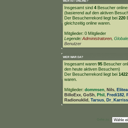
WER IST ONLINE?
Insgesamt sind
4
Besucher online: 
(basierend auf den aktiven Besuch
Der Besucherrekord liegt bei
220
B
gleichzeitig online waren.
Mitglieder: 0 Mitglieder
Legende:
Administratoren
,
Global
Benutzer
WER WAR DA?
Insgesamt waren
95
Besucher onli
den heute aktiven Besuchern)
Der Besucherrekord liegt bei
1422
waren.
Mitglieder:
dommsen
,
Nils
,
Elitea
BilloExx
,
GoSh
,
Phil
,
Fredi182
,
Radionuklid
,
Tarsus
,
Dr_Karris
Gehe zu: