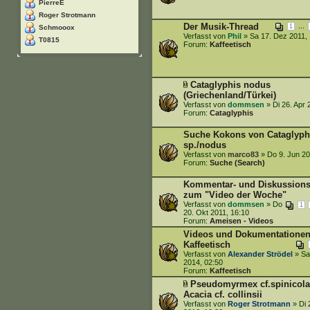
PierreE
Roger Strotmann
Der Musik-Thread
...
1
Schmooox
Verfasst von
Phil
» Sa 17. Dez 2011, 
T0815
Forum:
Kaffeetisch
Cataglyphis nodus
(Griechenland/Türkei)
Verfasst von
dommsen
» Di 26. Apr 
Forum:
Cataglyphis
Suche Kokons von Cataglyph
sp./nodus
Verfasst von
marco83
» Do 9. Jun 20
Forum:
Suche (Search)
Kommentar- und Diskussions
zum "Video der Woche"
Verfasst von
dommsen
» Do
1
20. Okt 2011, 16:10
Forum:
Ameisen - Videos
Videos und Dokumentatione
Kaffeetisch
Verfasst von
Alexander Strödel
» Sa 
2014, 02:50
Forum:
Kaffeetisch
Pseudomyrmex cf.spinicola
Acacia cf. collinsii
Verfasst von
Roger Strotmann
» Di 