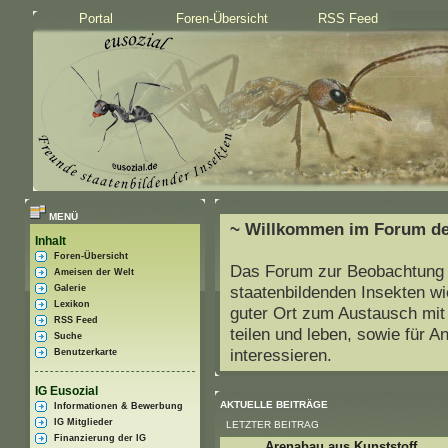
Portal
Foren-Übersicht
RSS Feed
MENÜ
~ Willkommen im Forum der
Inhalt
Foren-Übersicht
Das Forum zur Beobachtung 
Ameisen der Welt
Galerie
staatenbildenden Insekten w
Lexikon
guter Ort zum Austausch mit
RSS Feed
teilen und leben, sowie für A
Suche
interessieren.
Benutzerkarte
IG Eusozial
AKTUELLE BEITRÄGE
Informationen & Bewerbung
IG Mitglieder
LETZTER BEITRAG
Finanzierung der IG
Arenabau aus Kunststoff