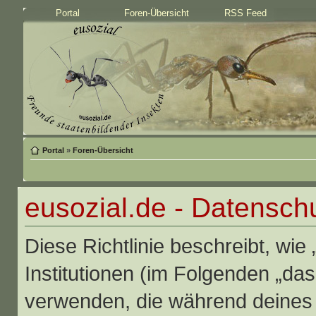
Portal
Foren-Übersicht
RSS Feed
Portal
»
Foren-Übersicht
eusozial.de - Datenschut
Diese Richtlinie beschreibt, wie
Institutionen (im Folgenden „da
verwenden, die während deine