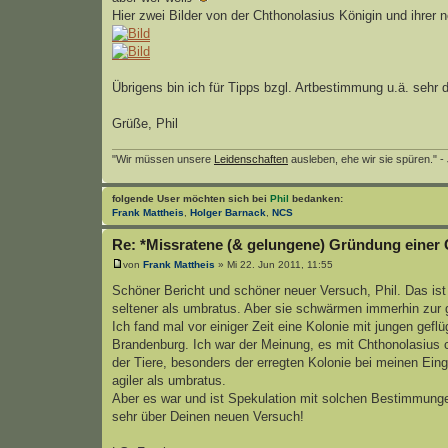
Hier zwei Bilder von der Chthonolasius Königin und ihrer 
Übrigens bin ich für Tipps bzgl. Artbestimmung u.ä. sehr 
Grüße, Phil
"Wir müssen unsere
Leidenschaften
ausleben, ehe wir sie spüren." -
folgende User möchten sich bei
Phil
bedanken:
Frank Mattheis
,
Holger Barnack
,
NCS
Re: *Missratene (& gelungene) Gründung einer 
von
Frank Mattheis
» Mi 22. Jun 2011, 11:55
Schöner Bericht und schöner neuer Versuch, Phil. Das ist 
seltener als umbratus. Aber sie schwärmen immerhin zur g
Ich fand mal vor einiger Zeit eine Kolonie mit jungen gefl
Brandenburg. Ich war der Meinung, es mit Chthonolasius ci
der Tiere, besonders der erregten Kolonie bei meinen Eingr
agiler als umbratus.
Aber es war und ist Spekulation mit solchen Bestimmungen
sehr über Deinen neuen Versuch!