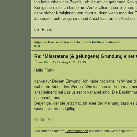
Ich habe erhebliche Zweifel, ob die rötlich gefärbten Köni
Königinnen, die ich bisher im Winter allein unter Steinen,
ganz sicher Königinnen von mixtus, denn wenn man der Fach
Jahreszeit unterwegs sind und Anschluss an ein Nest de
LG, Frank.
folgende User möchten sich bei
Frank Mattheis
bedanken:
Phil
Re: *Missratene (& gelungene) Gründung einer 
von
Phil
» Fr 12. Aug 2011, 19:36
Hallo Frank,
danke für Deinen Einwand. Ich habe noch nie im Winter di
wahrsten Sinne des Wortes. Wie lusatica im Forum anmerk
anscheinend bei Lasius recht variabel sind. Die Bestim
noch nicht aus.
Derjenige, der sie jetzt hat, ist eher der Meinung dass e
wissen wir es endgültig.
Grüße, Phil
"Wir müssen unsere
Leidenschaften
ausleben, ehe wir sie spüren." -