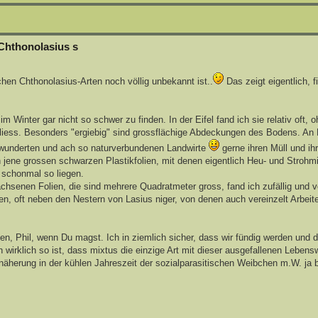
Chthonolasius s
schen Chthonolasius-Arten noch völlig unbekannt ist..
Das zeigt eigentlich, f
Winter gar nicht so schwer zu finden. In der Eifel fand ich sie relativ oft, o
kliess. Besonders "ergiebig" sind grossflächige Abdeckungen des Bodens. An 
bewunderten und ach so naturverbundenen Landwirte
gerne ihren Müll und ihr
 jene grossen schwarzen Plastikfolien, mit denen eigentlich Heu- und Strohm
 schonmal so liegen.
achsenen Folien, die sind mehrere Quadratmeter gross, fand ich zufällig und v
, oft neben den Nestern von Lasius niger, von denen auch vereinzelt Arbeit
 Phil, wenn Du magst. Ich in ziemlich sicher, dass wir fündig werden und d
irklich so ist, dass mixtus die einzige Art mit dieser ausgefallenen Lebensw
näherung in der kühlen Jahreszeit der sozialparasitischen Weibchen m.W. ja b