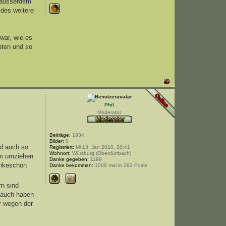
h ausserdem
ides weitere
 war, wie es
ebten und so
Phil
Moderator
Beiträge:
1834
Bilder:
0
nd auch so
Registriert:
Mi 13. Jan 2010, 20:41
Wohnort:
Würzburg (Oberdürrbach)
rm umziehen
Danke gegeben:
1199
ankeschön
Danke bekommen:
1006 mal in 282 Posts
rn sind
hlauch haben
hr wegen der