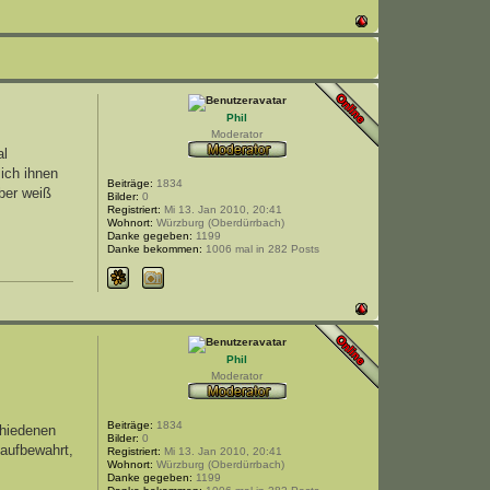
Phil
Moderator
al
ich ihnen
Beiträge:
1834
ber weiß
Bilder:
0
Registriert:
Mi 13. Jan 2010, 20:41
Wohnort:
Würzburg (Oberdürrbach)
Danke gegeben:
1199
Danke bekommen:
1006 mal in 282 Posts
Phil
Moderator
Beiträge:
1834
chiedenen
Bilder:
0
 aufbewahrt,
Registriert:
Mi 13. Jan 2010, 20:41
Wohnort:
Würzburg (Oberdürrbach)
Danke gegeben:
1199