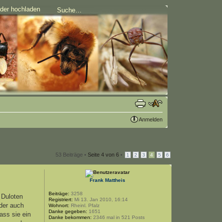
lder hochladen
Anmelden
53 Beiträge •
Seite
4
von
6
•
1
2
3
4
5
6
Frank Mattheis
Beiträge:
3258
n Duloten
Registriert:
Mi 13. Jan 2010, 16:14
oder auch
Wohnort:
Rheinl. Pfalz
Danke gegeben:
1651
ass sie ein
Danke bekommen:
2346 mal in 521 Posts