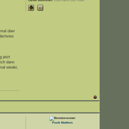
Danke bekommen:
1006 mal in 282 Posts
 mal über
 Nächstes
g jetzt
sich dann
mal wieder,
Frank Mattheis