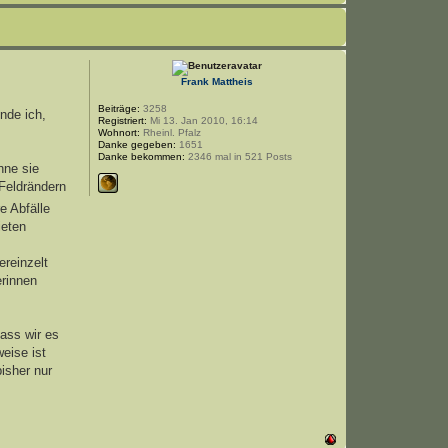
Frank Mattheis
Beiträge:
3258
inde ich,
Registriert:
Mi 13. Jan 2010, 16:14
Wohnort:
Rheinl. Pfalz
Danke gegeben:
1651
Danke bekommen:
2346 mal in 521 Posts
hne sie
Feldrändern
e Abfälle
ieten
ereinzelt
erinnen
ass wir es
eise ist
isher nur