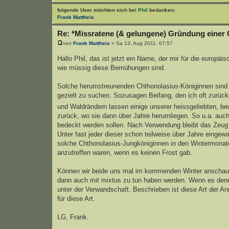
folgende User möchten sich bei
Phil
bedanken:
Frank Mattheis
Re: *Missratene (& gelungene) Gründung einer 
von
Frank Mattheis
» Sa 13. Aug 2011, 07:57
Hallo Phil, das ist jetzt ein Name, der mir für die europäi
wie müssig diese Bemühungen sind.
Solche herumstreunenden Chthonolasius-Königinnen sind im 
gezielt zu suchen. Sozusagen Beifang, den ich oft zurüc
und Waldrändern lassen einige unserer heissgeliebten, 
zurück, wo sie dann über Jahre herumliegen. So u.a. auch
bedeckt werden sollen. Nach Verwendung bleibt das Zeug
Unter fast jeder dieser schon teilweise über Jahre eingew
solche Chthonolasius-Jungköniginnen in den Wintermonaten
anzutreffen waren, wenn es keinen Frost gab.
Können wir beide uns mal im kommenden Winter anschauen,
dann auch mit mixtus zu tun haben werden. Wenn es denn w
unter der Verwandschaft. Beschrieben ist diese Art der An
für diese Art.
LG, Frank.