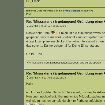
LG, Frank.
folgende User möchten sich bei
Frank Mattheis
bedanken:
Phil
Re: *Missratene (& gelungene) Gründung einer 
von
Phil
» Mi 22. Jun 2011, 12:06
Danke sehr Frank
Für mich ist sie zumindest etwas be
gespannt, was draus wird. Vielleicht kann ich später mal
einige Exemplare zuschicke. Das wäre interessant zu wisse
das schon... Danke schonmal für Deine Einschätzung!
Grüße, Phil
"Wir müssen unsere
Leidenschaften
ausleben, ehe wir sie spüren." -
Re: *Missratene (& gelungene) Gründung einer 
von
Phil
» Fr 12. Aug 2011, 15:33
Hallo,
ein kurzes Update. Da mich interessiert, um welche Art es
Personen nachgefragt. Hier mal einige Mikroskopaufnahme
weil sie mir schon damals durch ihre Färbung aufgefallen 