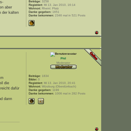
Beiträge:
3258
s-
Registriert:
Mi 13. Jan 2010, 16:14
ren aber
Wohnort:
Rheinl. Pfalz
Danke gegeben:
1651
 der kalten
Danke bekommen:
2346 mal in 521 Posts
Phil
Moderator
Beiträge:
1834
 im
Bilder:
0
il die
Registriert:
Mi 13. Jan 2010, 20:41
Wohnort:
Würzburg (Oberdürrbach)
eicht dafür
Danke gegeben:
1199
Danke bekommen:
1006 mal in 282 Posts
und dann