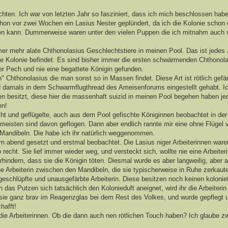
ichten. Ich war von letzten Jahr so fasziniert, dass ich mich beschlossen hab
chon vor zwei Wochen ein Lasius Nester geplündert, da ich die Kolonie schon 
ppen kann. Dummerweise waren unter den vielen Puppen die ich mitnahm auch v
r mehr alate Chthonolasius Geschlechtstiere in meinen Pool. Das ist jedes 
e Kolonie befindet. Es sind bisher immer die ersten schwärmenden Chthonola
 Pech und nie eine begattete Königin gefunden.
 Chthonolasius die man sonst so in Massen findet. Diese Art ist rötlich gefär
d damals in dem Schwarmflugthread des Ameisenforums eingestellt gehabt. I
n besitzt, diese hier die massenhaft suizid in meinen Pool begehen haben jed
en!
ht und geflügelte, auch aus dem Pool gefischte Königinnen beobachtet in der
 meisten sind davon geflogen. Dann aber endlich rannte mir eine ohne Flügel v
 Mandibeln. Die habe ich ihr natürlich weggenommen.
rn abend gesetzt und erstmal beobachtet. Die Lasius niger Arbeiterinnen ware
 recht. Sie lief immer wieder weg, und versteckt sich, wollte nie eine Arbeiter
indern, dass sie die Königin töten. Diesmal wurde es aber langweilig, aber a
ne Arbeiterin zwischen den Mandibeln, die sie typischerweise in Ruhe zerkau
geschlüpfte und unausgefärbte Arbeiterin. Diese besitzen noch keinen koloni
 das Putzen sich tatsächlich den Kolonieduft aneignet, wird ihr die Arbeiterin
sie ganz brav im Reagenzglas bei dem Rest des Volkes, und wurde gepflegt 
hafft!
 die Arbeiterinnen. Ob die dann auch nen rötlichen Touch haben? Ich glaube zw