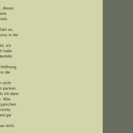
e, dieses
eine
iele
Jahr so,
sius in der
bt, ich
ch habe
enfalls
 Hoffnung,
or die
n nicht
in packen.
ls ich dann
te. Was
etypischen
 nichts
und gar
ar nicht,