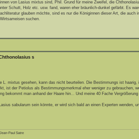
ginnen von Lasius mixtus sind, Phil. Grund für meine Zweifel, die Chthonolasiu
 unter Schutt, Holz etc. usw. fand, waren eher bräunlich-dunkel gefärbt. Es wa
literatur glauben möchte, sind es nur die Königinnen dieser Art, die auch in
r Wirtsameisen suchen.
Chthonolasius s
e L. mixtus gesehen, kann das nicht beurteilen. Die Bestimmungs ist haarig,
t, ist der Petiolus als Bestimmungsmerkmal eher weniger zu gebrauchen, we
mung bekommt man anhand der Haare hin... Und meine 40 Fache Vergrößerung r
s Lasius sabularum sein könnte, er wird sich bald an einen Experten wenden, 
 Jean-Paul Satre