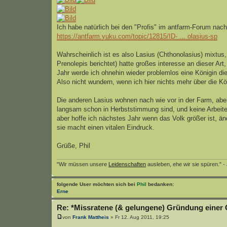
Ich habe natürlich bei den "Profis" im antfarm-Forum nach
https://antfarm.yuku.com/topic/12815/ID- ... olasius-sp
Wahrscheinlich ist es also Lasius (Chthonolasius) mixtus, 
Prenolepis berichtet) hatte großes interesse an dieser A
Jahr werde ich ohnehin wieder problemlos eine Königin die
Also nicht wundern, wenn ich hier nichts mehr über die Kön
Die anderen Lasius wohnen nach wie vor in der Farm, aber 
langsam schon in Herbststimmung sind, und keine Arbeite
aber hoffe ich nächstes Jahr wenn das Volk größer ist, ä
sie macht einen vitalen Eindruck.
Grüße, Phil
"Wir müssen unsere
Leidenschaften
ausleben, ehe wir sie spüren." -
folgende User möchten sich bei
Phil
bedanken:
Erne
Re: *Missratene (& gelungene) Gründung einer 
von
Frank Mattheis
» Fr 12. Aug 2011, 19:25