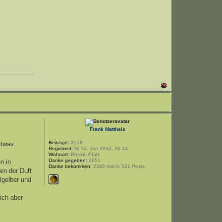
Frank Mattheis
Beiträge:
3258
etwas
Registriert:
Mi 13. Jan 2010, 16:14
Wohnort:
Rheinl. Pfalz
Danke gegeben:
1651
n in
Danke bekommen:
2346 mal in 521 Posts
en der Duft
lgelber und
ich aber