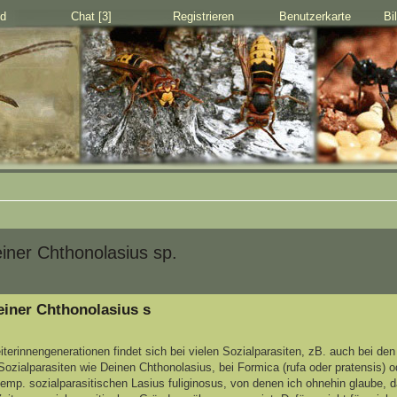
d
Chat [3]
Registrieren
Benutzerkarte
Bi
iner Chthonolasius sp.
einer Chthonolasius s
beiterinnengenerationen findet sich bei vielen Sozialparasiten, zB. auch bei de
ozialparasiten wie Deinen Chthonolasius, bei Formica (rufa oder pratensis) 
emp. sozialparasitischen Lasius fuliginosus, von denen ich ohnehin glaube, d