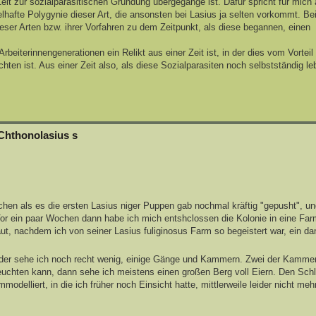
r Zeit zur sozialparasitischen Gründung übergegange ist. Dafür spricht für mic
lhafte Polygynie dieser Art, die ansonsten bei Lasius ja selten vorkommt. Be
eser Arten bzw. ihrer Vorfahren zu dem Zeitpunkt, als diese begannen, einen
beiterinnengenerationen ein Relikt aus einer Zeit ist, in der dies vom Vorteil
hten ist. Aus einer Zeit also, als diese Sozialparasiten noch selbstständig l
Chthonolasius s
ochen als es die ersten Lasius niger Puppen gab nochmal kräftig "gepusht", u
Vor ein paar Wochen dann habe ich mich entshclossen die Kolonie in eine Fa
aut, nachdem ich von seiner Lasius fuliginosus Farm so begeistert war, ein d
eider sehe ich noch recht wenig, einige Gänge und Kammern. Zwei der Kamme
m leuchten kann, dann sehe ich meistens einen großen Berg voll Eiern. Den Sc
odelliert, in die ich früher noch Einsicht hatte, mittlerweile leider nicht me