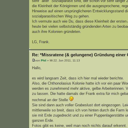
sehr "alter" Sozialparasit sind, der schon vor sehr lange
die Kleinheit der Königinnen und die ausgesprochene, rege
Hinweise auf einen ursprünglicheren Entwicklungsstand di
sozialparasitischen Weg zu gehen.
Ich vermute auch wie Du, dass diese Kleinheit der ersten Ar
heute bei vielen selbstständig gründenden Arten zu beobac
auch ihre Kolonien gründeten.
LG, Frank.
Re: *Missratene (& gelungene) Gründung einer 
von
Phil
» Mi 22. Jun 2011, 11:13
Hallo,
es wird langsam Zeit, dass ich hier mal wieder berichte.
Also, die Chthonolasius Kolonie hatte ich vor ein paar W
werden es zunehmend mehr aktive, gelbe Arbeiterinnen. 
zu lassen. Die hatte damals der Frank extra für mich geb
nochmal an der Stelle
Sie sind dann auch voller Grabeslust dort eingezogen. L
mittlerweile so breit, dass ich von hinten durch die Far
sie mit Erde zugedreckt und zu einer Puppenlagerstätte umm
ganzen Erde.
Fotos gibt es keine, weil man noch nichts darauf erkennt.