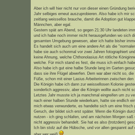
Aber ich will hier nicht nur von dieser einen Gründung ber
Jahr selbiges erneut auszuprobieren. Also habe ich mir s
zeitlang weissellos brauche, damit die Adoption gut kla
Männchen, aber egal.
Gestern spät am Abend, so gegen 21:30 Uhr landeten imme
und ich habe noch immer nicht herausgefunden wo sich di
gesamten Umgebung gewesen, aber ich hatte bisher immer
Es handelt sich auch um eine andere Art als die "normalen"
habe sie auch schonmal vor zwei Jahren fotographiert un
keine Ahnung, welche Chthonolasius Art rötliche Königinne
welche. Für mich stand es fest, die muss ich einfach hab
Also habe ich gut eine halbe Stunde lang im Garten gesuc
dass sie ihre Flügel abwerfen. Dem war aber nicht so, die
Füße, schon mit einer Lasius Arbeiterinnen zwischen den
Die Königin habe ich dann zur weissellosen Kolonie geste
sonderlich aggressiv, aber die Königin wollte auch nicht so
Letztes Jahr musste ich ja manchmal eingreifen um zu verh
nach einer halben Stunde wiederkam, hatte sie endlich ei
mich etwas verwunderte, es handelte sich um eine frisch 
Geruch, der bildet sich erst später. Wenn die Königin durch
nutzen - ich ging schlafen, und am nächsten Morgen saß 
nicht aggressiv behandelt. Sie hat es also (trotzdem) gesc
Ich bin stolz auf die Hübsche, und vor allen gespannt auf
aber wer weiß