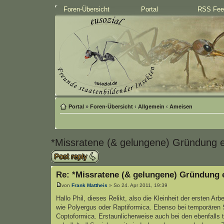
Foren-Übersicht
Portal
RSS Fee
Portal
»
Foren-Übersicht
‹
Allgemein
‹
Ameisen
*Missratene (& gelungene) Gründung e
Antwort schreiben
Re: *Missratene (& gelungene) Gründung 
von
Frank Mattheis
» So 24. Apr 2011, 19:39
Hallo Phil, dieses Relikt, also die Kleinheit der ersten Ar
wie Polyergus oder Raptiformica. Ebenso bei temporären S
Coptoformica. Erstaunlicherweise auch bei den ebenfalls t