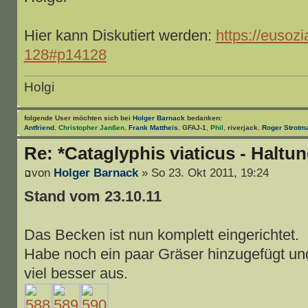
Hier kann Diskutiert werden:
https://eusozi
128#p14128
Holgi
folgende User möchten sich bei
Holger Barnack
bedanken:
Antfriend
,
Christopher Janßen
,
Frank Mattheis
,
GFAJ-1
,
Phil
,
riverjack
,
Roger Strotm
Re: *Cataglyphis viaticus - Haltu
von
Holger Barnack
» So 23. Okt 2011, 19:24
Stand vom 23.10.11
Das Becken ist nun komplett eingerichtet.
Habe noch ein paar Gräser hinzugefügt un
viel besser aus.