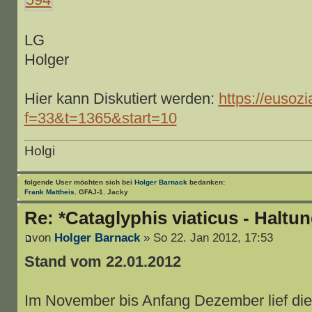
LG
Holger
Hier kann Diskutiert werden:
https://eusozi
f=33&t=1365&start=10
Holgi
folgende User möchten sich bei
Holger Barnack
bedanken:
Frank Mattheis
,
GFAJ-1
,
Jacky
Re: *Cataglyphis viaticus - Haltu
von
Holger Barnack
» So 22. Jan 2012, 17:53
Stand vom 22.01.2012
Im November bis Anfang Dezember lief die