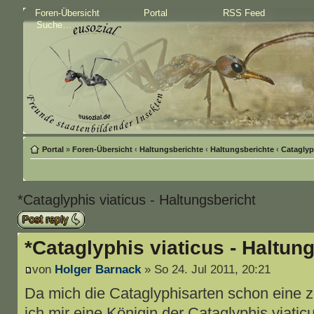
Foren-Übersicht
Portal
RSS Feed
Portal
»
Foren-Übersicht
‹
Haltungsberichte
‹
Haltungsberichte
‹
Cataglyp
*Cataglyphis viaticus - Haltungsbericht
Antwort schreiben
*Cataglyphis viaticus - Haltun
von
Holger Barnack
» So 24. Jul 2011, 20:21
Da mich die Cataglyphisarten schon eine ze
ich mir eine Königin der Cataglyphis viatic