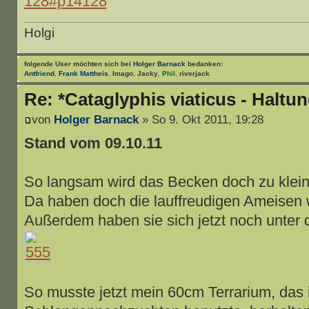
128#p14128
Holgi
folgende User möchten sich bei
Holger Barnack
bedanken:
Antfriend
,
Frank Mattheis
,
Imago
,
Jacky
,
Phil
,
riverjack
Re: *Cataglyphis viaticus - Haltu
von
Holger Barnack
» So 9. Okt 2011, 19:28
Stand vom 09.10.11
So langsam wird das Becken doch zu klein
Da haben doch die lauffreudigen Ameisen 
Außerdem haben sie sich jetzt noch unter 
So musste jetzt mein 60cm Terrarium, das ic