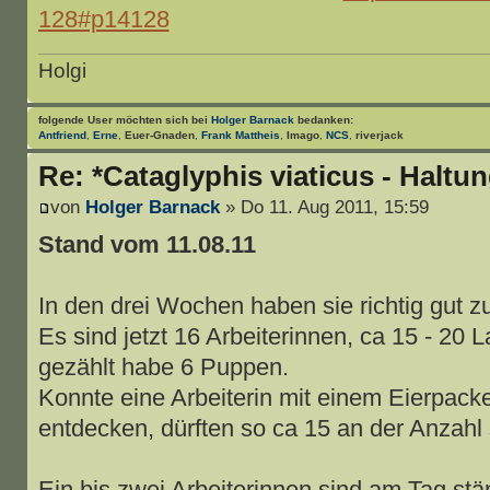
128#p14128
Holgi
folgende User möchten sich bei
Holger Barnack
bedanken:
Antfriend
,
Erne
,
Euer-Gnaden
,
Frank Mattheis
,
Imago
,
NCS
,
riverjack
Re: *Cataglyphis viaticus - Haltu
von
Holger Barnack
» Do 11. Aug 2011, 15:59
Stand vom 11.08.11
In den drei Wochen haben sie richtig gut z
Es sind jetzt 16 Arbeiterinnen, ca 15 - 20 
gezählt habe 6 Puppen.
Konnte eine Arbeiterin mit einem Eierpack
entdecken, dürften so ca 15 an der Anzahl 
Ein bis zwei Arbeiterinnen sind am Tag st