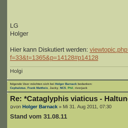
LG
Holger
Hier kann Diskutiert werden:
viewtopic.php
f=33&t=1365&p=14128#p14128
Holgi
folgende User möchten sich bei
Holger Barnack
bedanken:
Cephalotus
,
Frank Mattheis
,
Jacky
,
NCS
,
Phil
,
riverjack
Re: *Cataglyphis viaticus - Haltu
von
Holger Barnack
» Mi 31. Aug 2011, 07:30
Stand vom 31.08.11