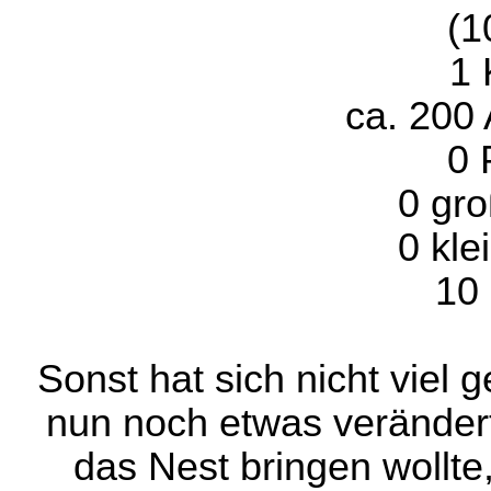
(1
1 
ca. 200 
0 
0 gro
0 kle
10 
Sonst hat sich nicht viel
nun noch etwas veränder
das Nest bringen wollt