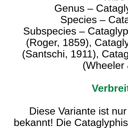
Genus – Catagly
Species – Cat
Subspecies – Catagly
(Roger, 1859), Catagl
(Santschi, 1911), Cata
(Wheeler 
Verbrei
Diese Variante ist n
bekannt! Die Cataglyphi