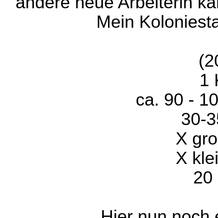
andere neue Arbeiterin k
Mein Koloniesta
(2
1 
ca. 90 - 1
30-3
X gro
X kle
20 
Hier nun noch 