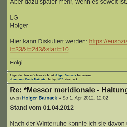
Aber dazu später mehr, wenn es soweit ist
LG
Holger
Hier kann Diskutiert werden:
https://eusozi
f=33&t=243&start=10
Holgi
folgende User möchten sich bei
Holger Barnack
bedanken:
dommsen
,
Frank Mattheis
,
Jacky
,
NCS
,
riverjack
Re: *Messor meridionale - Haltun
von
Holger Barnack
» So 1. Apr 2012, 12:02
Stand vom 01.04.2012
Nach der Winterruhe konnte ich sie davon