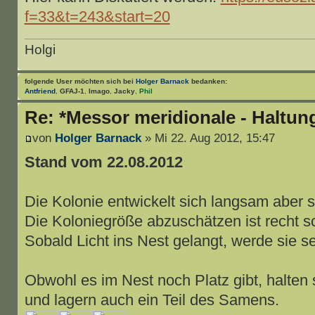
f=33&t=243&start=20
Holgi
folgende User möchten sich bei
Holger Barnack
bedanken:
Antfriend
,
GFAJ-1
,
Imago
,
Jacky
,
Phil
Re: *Messor meridionale - Haltun
von
Holger Barnack
» Mi 22. Aug 2012, 15:47
Stand vom 22.08.2012
Die Kolonie entwickelt sich langsam aber s
Die Koloniegröße abzuschätzen ist recht s
Sobald Licht ins Nest gelangt, werde sie se
Obwohl es im Nest noch Platz gibt, halten s
und lagern auch ein Teil des Samens.