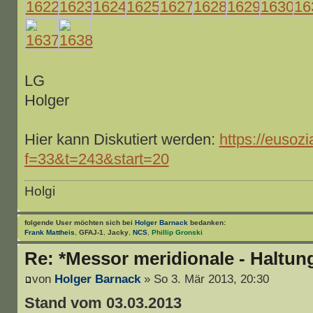
LG
Holger
Hier kann Diskutiert werden:
https://eusozi
f=33&t=243&start=20
Holgi
folgende User möchten sich bei
Holger Barnack
bedanken:
Frank Mattheis
,
GFAJ-1
,
Jacky
,
NCS
,
Phillip Gronski
Re: *Messor meridionale - Haltun
von
Holger Barnack
» So 3. Mär 2013, 20:30
Stand vom 03.03.2013