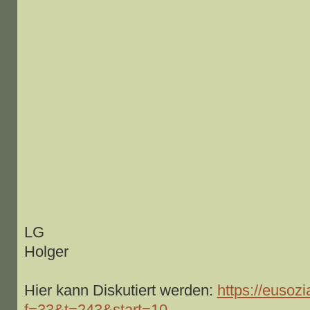
LG
Holger
Hier kann Diskutiert werden:
https://eusozi
f=33&t=243&start=10