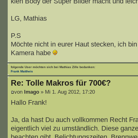
klen Body der Super Bilder macht und leich
LG, Mathias
P.S
Möchte nicht in eurer Haut stecken, ich bi
Kamera habe
folgende User möchten sich bei
Mathias Zille
bedanken:
Frank Mattheis
Re: Tolle Makros für 700€?
von
Imago
» Mi 1. Aug 2012, 17:20
Hallo Frank!
Ja, da hast Du auch vollkommen Recht Fra
eigentlich viel zu umständlich. Diese ganz
beachten gibt, Belichtungszeiten, Brennwe