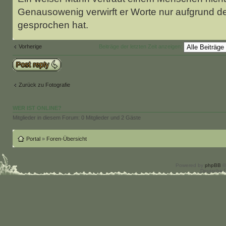
Genausowenig verwirft er Worte nur aufgrund d
gesprochen hat.
Vorherige
Beiträge der letzten Zeit anzeigen:
Antwort schreiben
Zurück zu Fotografie
WER IST ONLINE?
Mitglieder in diesem Forum: 0 Mitglieder und 2 Gäste
Portal
»
Foren-Übersicht
Powered by
phpBB
©
Deutsche 