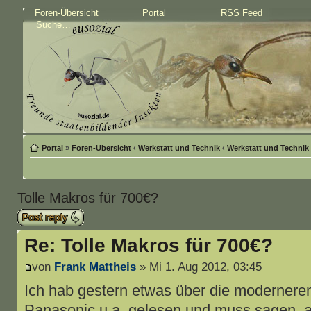
Foren-Übersicht
Portal
RSS Feed
Portal
»
Foren-Übersicht
‹
Werkstatt und Technik
‹
Werkstatt und Technik
Tolle Makros für 700€?
Antwort schreiben
Re: Tolle Makros für 700€?
von
Frank Mattheis
» Mi 1. Aug 2012, 03:45
Ich hab gestern etwas über die moderner
Panasonic u.a. gelesen und muss sagen, a