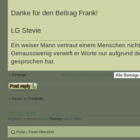
Danke für den Beitrag Frank!
LG Stevie
Ein weiser Mann vertraut einem Menschen nicht 
Genausowenig verwirft er Worte nur aufgrund d
gesprochen hat.
Vorherige
Beiträge der letzten Zeit anzeigen:
Antwort schreiben
Zurück zu Fotografie
WER IST ONLINE?
Mitglieder in diesem Forum:
Paddyy
und 4 Gäste
Portal
»
Foren-Übersicht