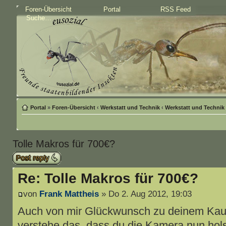
Foren-Übersicht
Portal
RSS Feed
Portal
»
Foren-Übersicht
‹
Werkstatt und Technik
‹
Werkstatt und Technik
Tolle Makros für 700€?
Antwort schreiben
Re: Tolle Makros für 700€?
von
Frank Mattheis
» Do 2. Aug 2012, 19:03
Auch von mir Glückwunsch zu deinem Kaufe
verstehe das, dass du die Kamera nun hol