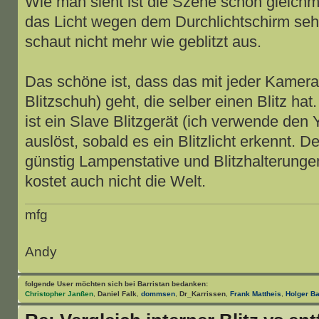
Wie man sieht ist die Szene schön gleichm
das Licht wegen dem Durchlichtschirm seh
schaut nicht mehr wie geblitzt aus.
Das schöne ist, dass das mit jeder Kamer
Blitzschuh) geht, die selber einen Blitz ha
ist ein Slave Blitzgerät (ich verwende de
auslöst, sobald es ein Blitzlicht erkennt. D
günstig Lampenstative und Blitzhalterunge
kostet auch nicht die Welt.
mfg
Andy
folgende User möchten sich bei
Barristan
bedanken:
Christopher Janßen
,
Daniel Falk
,
dommsen
,
Dr_Karrissen
,
Frank Mattheis
,
Holger B