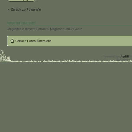
Zurück zu Fotografie
WER IST ONLINE?
Mitglieder in diesem Forum: 0 Mitglieder und 2 Gäste
Portal
»
Foren-Übersicht
Powered by
phpBB
©
Deutsche 