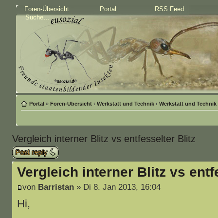
Foren-Übersicht
Portal
RSS Feed
Portal
»
Foren-Übersicht
‹
Werkstatt und Technik
‹
Werkstatt und Technik
Vergleich interner Blitz vs entfesselter Blitz
Antwort schreiben
Vergleich interner Blitz vs entf
von
Barristan
» Di 8. Jan 2013, 16:04
Hi,