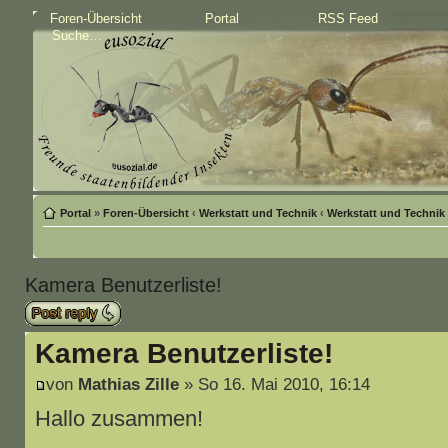
Foren-Übersicht
Portal
RSS Feed
Portal
»
Foren-Übersicht
‹
Werkstatt und Technik
‹
Werkstatt und Technik
Kamera Benutzerliste!
Antwort schreiben
Kamera Benutzerliste!
von
Mathias Zille
» So 16. Mai 2010, 16:14
Hallo zusammen!