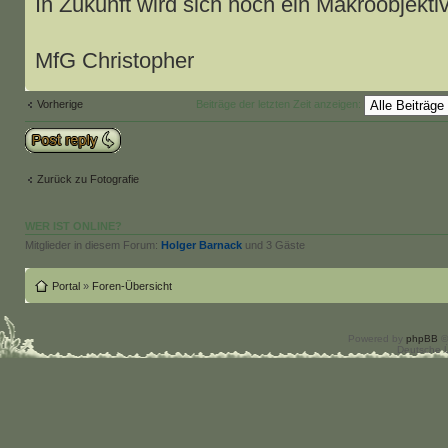
In Zukunft wird sich noch ein Makroobjektiv
MfG Christopher
Vorherige
Beiträge der letzten Zeit anzeigen:
Antwort schreiben
Zurück zu Fotografie
WER IST ONLINE?
Mitglieder in diesem Forum:
Holger Barnack
und 3 Gäste
Portal
»
Foren-Übersicht
Powered by
phpBB
©
Deutsche 