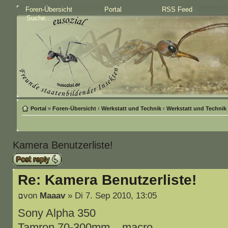
Foren-Übersicht
Portal
RSS Feed
Portal
»
Foren-Übersicht
‹
Werkstatt und Technik
‹
Werkstatt und Technik
Kamera Benutzerliste!
Antwort schreiben
Re: Kamera Benutzerliste!
von
Maaav
» Di 7. Sep 2010, 13:05
Sony Alpha 350
Tamron 70-300mm... macro