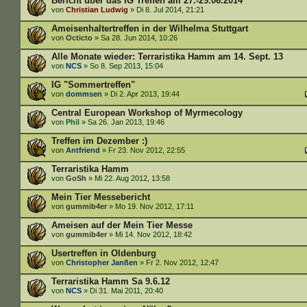
Bericht über das IG Treffen am 27.-29.06.2014
von
Christian Ludwig
» Di 8. Jul 2014, 21:21
Ameisenhaltertreffen in der Wilhelma Stuttgart
von
Octicto
» Sa 28. Jun 2014, 10:26
Alle Monate wieder: Terraristika Hamm am 14. Sept. 13
von
NCS
» So 8. Sep 2013, 15:04
IG "Sommertreffen"
von
dommsen
» Di 2. Apr 2013, 19:44
Central European Workshop of Myrmecology
von
Phil
» Sa 26. Jan 2013, 19:46
Treffen im Dezember :)
von
Antfriend
» Fr 23. Nov 2012, 22:55
Terraristika Hamm
von
GoSh
» Mi 22. Aug 2012, 13:58
Mein Tier Messebericht
von
gummib4er
» Mo 19. Nov 2012, 17:11
Ameisen auf der Mein Tier Messe
von
gummib4er
» Mi 14. Nov 2012, 18:42
Usertreffen in Oldenburg
von
Christopher Janßen
» Fr 2. Nov 2012, 12:47
Terraristika Hamm Sa 9.6.12
von
NCS
» Di 31. Mai 2011, 20:40