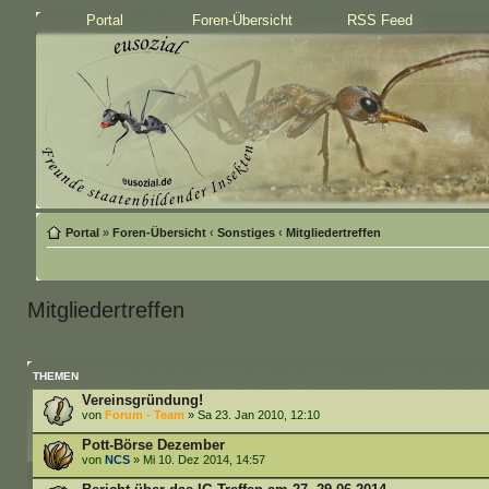
Portal
Foren-Übersicht
RSS Feed
Portal
»
Foren-Übersicht
‹
Sonstiges
‹
Mitgliedertreffen
Mitgliedertreffen
THEMEN
Vereinsgründung!
von
Forum - Team
» Sa 23. Jan 2010, 12:10
Pott-Börse Dezember
von
NCS
» Mi 10. Dez 2014, 14:57