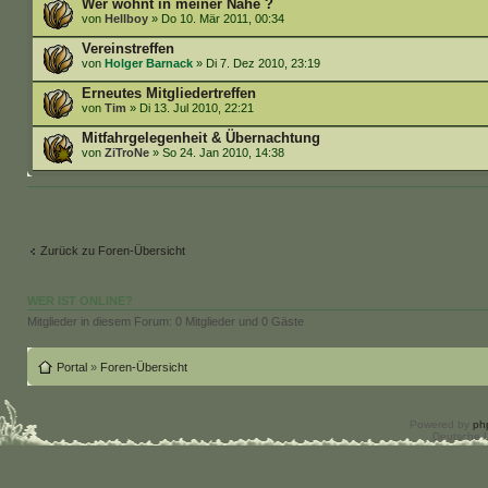
Wer wohnt in meiner Nähe ?
von
Hellboy
» Do 10. Mär 2011, 00:34
Vereinstreffen
von
Holger Barnack
» Di 7. Dez 2010, 23:19
Erneutes Mitgliedertreffen
von
Tim
» Di 13. Jul 2010, 22:21
Mitfahrgelegenheit & Übernachtung
von
ZiTroNe
» So 24. Jan 2010, 14:38
Zurück zu Foren-Übersicht
WER IST ONLINE?
Mitglieder in diesem Forum: 0 Mitglieder und 0 Gäste
Portal
»
Foren-Übersicht
Powered by
ph
Deutsche 