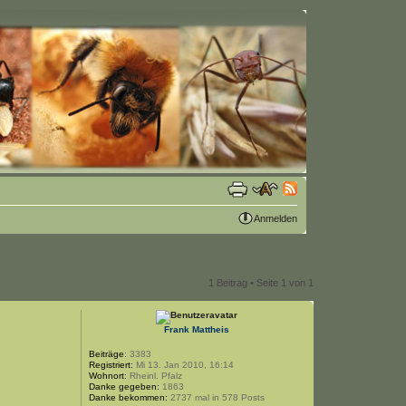
Anmelden
1 Beitrag • Seite
1
von
1
Frank Mattheis
Beiträge:
3383
Registriert:
Mi 13. Jan 2010, 16:14
Wohnort:
Rheinl. Pfalz
Danke gegeben:
1863
Danke bekommen:
2737 mal in 578 Posts