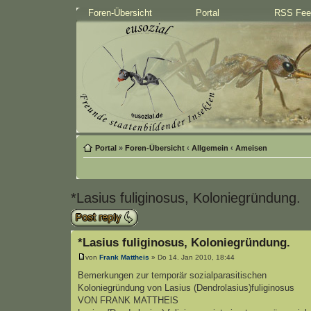
Foren-Übersicht
Portal
RSS Fee
Portal
»
Foren-Übersicht
‹
Allgemein
‹
Ameisen
*Lasius fuliginosus, Koloniegründung.
Antwort erstellen
*Lasius fuliginosus, Koloniegründung.
von
Frank Mattheis
» Do 14. Jan 2010, 18:44
Bemerkungen zur temporär sozialparasitischen
Koloniegründung von Lasius (Dendrolasius)fuliginosus
VON FRANK MATTHElS