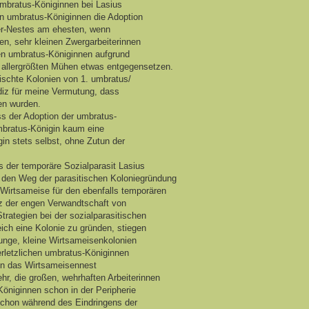
umbratus-Königinnen bei Lasius
en umbratus-Königinnen die Adoption
ger-Nestes am ehesten, wenn
gen, sehr kleinen Zwergarbeiterinnen
en umbratus-Königinnen aufgrund
ter allergrößten Mühen etwas entgegensetzen.
mischte Kolonien von 1. umbratus/
Indiz für meine Vermutung, dass
en wurden.
ss der Adoption der umbratus-
mbratus-Königin kaum eine
igin stets selbst, ohne Zutun der
 der temporäre Sozialparasit Lasius
, den Weg der parasitischen Koloniegründung
s Wirtsameise für den ebenfalls temporären
otz der engen Verwandtschaft von
trategien bei der sozialparasitischen
ich eine Kolonie zu gründen, stiegen
junge, kleine Wirtsameisenkolonien
erletzlichen umbratus-Königinnen
in das Wirtsameisennest
ehr, die großen, wehrhaften Arbeiterinnen
öniginnen schon in der Peripherie
 schon während des Eindringens der