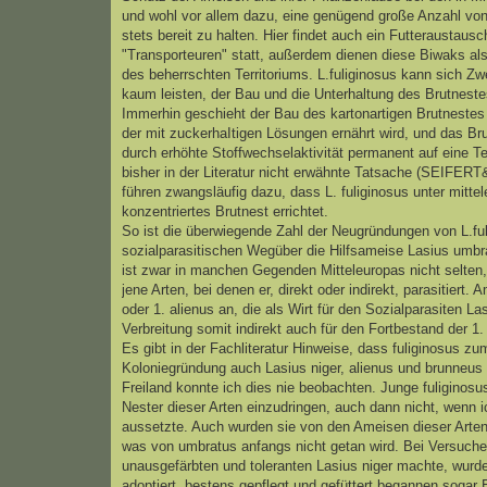
und wohl vor allem dazu, eine genügend große Anzahl von
stets bereit zu halten. Hier findet auch ein Futteraustaus
"Transporteuren" statt, außerdem dienen diese Biwaks al
des beherrschten Territoriums. L.fuliginosus kann sich Zw
kaum leisten, der Bau und die Unterhaltung des Brutnestes
Immerhin geschieht der Bau des kartonartigen Brutnestes 
der mit zuckerhaItigen Lösungen ernährt wird, und das Br
durch erhöhte Stoffwechselaktivität permanent auf eine T
bisher in der Literatur nicht erwähnte Tatsache (SEI
führen zwangsläufig dazu, dass L. fuliginosus unter mitt
konzentriertes Brutnest errichtet.
So ist die überwiegende Zahl der Neugründungen von L.ful
sozialparasitischen Wegüber die Hilfsameise Lasius umbra
ist zwar in manchen Gegenden Mitteleuropas nicht selten,
jene Arten, bei denen er, direkt oder indirekt, parasitiert. 
oder 1. alienus an, die als Wirt für den Sozialparasiten L
Verbreitung somit indirekt auch für den Fortbestand der 1.
Es gibt in der Fachliteratur Hinweise, dass fuliginosus z
Koloniegründung auch Lasius niger, alienus und brunneus
Freiland konnte ich dies nie beobachten. Junge fuliginosu
Nester dieser Arten einzudringen, auch dann nicht, wenn 
aussetzte. Auch wurden sie von den Ameisen dieser Arten s
was von umbratus anfangs nicht getan wird. Bei Versuchen
unausgefärbten und toleranten Lasius niger machte, wurde
adoptiert, bestens gepflegt und gefüttert,begannen sogar E