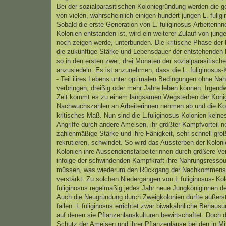
Bei der sozialparasitischen Koloniegründung werden die 
von vielen, wahrscheinlich einigen hundert jungen L. fuli
Sobald die erste Generation von L. fuliginosus-Arbeiterin
Kolonien entstanden ist, wird ein weiterer Zulauf von junge
noch zeigen werde, unterbunden. Die kritische Phase der K
die zukünftige Stärke und Lebensdauer der entstehenden L.
so in den ersten zwei, drei Monaten der sozialparasitisc
anzusiedeln. Es ist anzunehmen, dass die L. fuliginosus-K
- Teil ilires Lebens unter optimalen Bedingungen ohne 
verbringen, dreißig oder mehr Jahre leben können. Irgend
Zeit kommt es zu einem langsamen Wegsterben der Königin
Nachwuchszahlen an Arbeiterinnen nehmen ab und die Kolo
kritisches Maß. Nun sind die L.fuliginosus-Kolonien kein
Angriffe durch andere Ameisen, ihr größter Kampfvorteil 
zahlenmäßige Stärke und ihre Fähigkeit, sehr schnell gr
rekrutieren, schwindet. So wird das Aussterben der Koloni
Kolonien ihre Aussendienstarbeiterinnen durch größere Ve
infolge der schwindenden Kampfkraft ihre Nahrungsresso
müssen, was wiederum den Rückgang der Nachkommensc
verstärkt. Zu solchen Niedergängen von L.fuliginosus- Ko
fuliginosus regelmäßig jedes Jahr neue Jungköniginnen de
Auch die Neugründung durch Zweigkolonien dürfte äußers
fallen. L.fuliginosus errichtet zwar biwakähnliche Beha
auf denen sie Pflanzenlauskulturen bewirtschaftet. Doch d
Schutz der Ameisen und ihrer Pflanzenläuse bei den in Mi