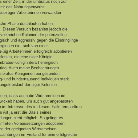
s einer Zeit, in der umbratus noch zur
weck des Nahrungserwerbs
ubzügen Arbeiterinnen verwandter
sche Phase durchlaufen haben,
n. Diesen Versuch bezahlen jedoch die
volkreichen Kolonien der potenziellen
gisch und aggressiv gegen die Eindringlinge
ginnen nie, sich von einer
eißig Arbeiterinnen erfolgreich adoptieren
lonien, die eine niger-Königin
umbratus-Königin derart energisch
 erlag. Auch meine Beobachtungen
umbratus-Königinnen bei gesunden,
g- und hunderttausend Individuen stark
ungskreislauf der niger-Kolonien
hmen, dass auch die Wirtsameisen im
wickelt haben, um auch gut angepassten
h im Interesse des in diesem Falle temporären
 Art ja erst die Basis seines
dungen nicht möglich. So gelingt es
stimmten Voraussetzungen adoptieren
ng der geeigneten Wirtsameisen
chtungen im Freiland für eine erfolgreiche