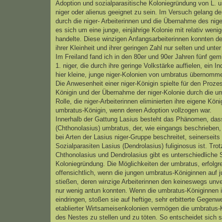
Adoption und sozialparasitische Koloniegründung von L. 
niger oder alienus geeignet zu sein. Im Versuch gelang d
durch die niger- Arbeiterinnen und die Übernahme des ni
es sich um eine junge, einjährige Kolonie mit relativ weni
handelte. Diese winzigen Anfangsarbeiterinnen konnten d
ihrer Kleinheit und ihrer geringen Zahl nur selten und un
Im Freiland fand ich in den 80er und 90er Jahren fünf ge
1. niger, die durch ihre geringe Volkstärke auffielen, ein 
hier kleine, junge niger-Kolonien von umbratus übernomm
Die Anwesenheit einer niger-Königin spielte für den Proze
Königin und der Übernahme der niger-Kolonie durch die u
Rolle, die niger-Arbeiterinnen eliminierten ihre eigene Kön
umbratus-Königin, wenn deren Adoption vollzogen war.
Innerhalb der Gattung Lasius besteht das Phänomen, dass
(Chthonolasius) umbratus, der, wie eingangs beschrieben
bei Arten der Lasius niger-Gruppe beschreitet, seinerseit
Sozialparasiten Lasius (Dendrolasius) fuliginosus ist. Tr
Chthonolasius und Dendrolasius gibt es unterschiedliche S
Koloniegründung. Die Möglichkeiten der umbratus, erfolgre
offensichtlich, wenn die jungen umbratus-Königinnen auf 
stießen, deren winzige Arbeiterinnen den keineswegs unv
nur wenig antun konnten. Wenn die umbratus-Königinnen 
eindringen, stoßen sie auf heftige, sehr erbitterte Gegenw
etablierter Wirtsameisenkolonien vermögen die umbratus-K
des Nestes zu stellen und zu töten. So entscheidet sich