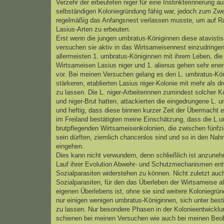
Verzehr der erbeuteten niger für eine Instinkterinnerung au
selbständigen Koloniegründung fähig war, jedoch zum Z
regelmäßig das Anfangsnest verlassen musste, um auf Ra
Lasius-Arten zu erbeuten.
Erst wenn die jungen umbratus-Königinnen diese atavisti
versuchen sie aktiv in das Wirtsameisennest einzudringe
allermeisten 1. umbratus-Königinnen mit ihrem Leben, die 
Wirtsameisen Lasius niger und 1. alienus gehen sehr ener
vor. Bei meinen Versuchen gelang es den L. umbratus-Köni
stärkeren, etablierten Lasius niger-Kolonie mit mehr als dr
zu lassen. Die L. niger-Arbeiterinnen zumindest solcher Ko
und niger-Brut hatten, attackierten die eingedrungene L. 
und heftig, dass diese binnen kurzer Zeit der Übermacht
im Freiland bestätigten meine Einschätzung, dass die L.
brutpflegenden Wirtsameisenkolonien, die zwischen fünfzi
sein dürften, ziemlich chancenlos sind und so in den Nahr
eingehen.
Dies kann nicht verwundern, denn schließlich ist anzune
Lauf ihrer Evolution Abwehr- und Schutzmechanismen ent
Sozialparasiten widerstehen zu können. Nicht zuletzt auc
Sozialparasiten, für den das Überleben der Wirtsameise als
eigenen Überlebens ist, ohne sie sind weitere Koloniegrün
nur einigen wenigen umbratus-Königinnen, sich unter be
zu lassen. Nur besondere Phasen in der Kolonieentwicklu
schienen bei meinen Versuchen wie auch bei meinen Beoba