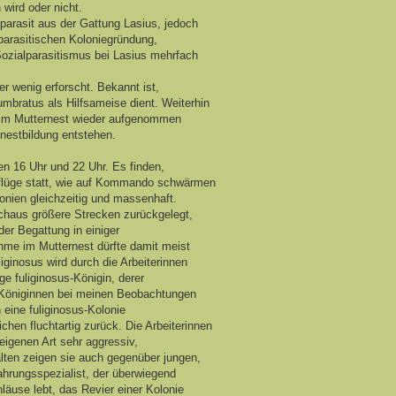
 wird oder nicht.
lparasit aus der Gattung Lasius, jedoch
alparasitischen Koloniegründung,
Sozialparasitismus bei Lasius mehrfach
er wenig erforscht. Bekannt ist,
umbratus als Hilfsameise dient. Weiterhin
en im Mutternest wieder aufgenommen
nestbildung entstehen.
 16 Uhr und 22 Uhr. Es finden,
sflüge statt, wie auf Kommando schwärmen
onien gleichzeitig und massenhaft.
rchaus größere Strecken zurückgelegt,
er Begattung in einiger
hme im Mutternest dürfte damit meist
ginosus wird durch die Arbeiterinnen
nge fuliginosus-Königin, derer
s-Königinnen bei meinen Beobachtungen
 eine fuliginosus-Kolonie
chen fluchtartig zurück. Die Arbeiterinnen
eigenen Art sehr aggressiv,
alten zeigen sie auch gegenüber jungen,
ahrungsspezialist, der überwiegend
läuse lebt, das Revier einer Kolonie