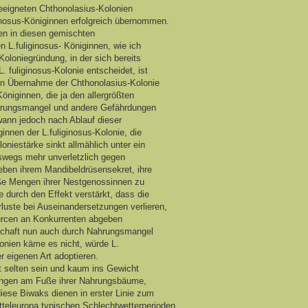
geeigneten Chthonolasius-Kolonien
ginosus-Königinnen erfolgreich übernommen.
nen in diesen gemischten
n L.fuliginosus- Königinnen, wie ich
oloniegründung, in der sich bereits
 fuliginosus-Kolonie entscheidet, ist
hen Übernahme der Chthonolasius-Kolonie
öniginnen, die ja den allergrößten
Nahrungsmangel und andere Gefährdungen
wann jedoch nach Ablauf dieser
nen der L.fuliginosus-Kolonie, die
niestärke sinkt allmählich unter ein
eswegs mehr unverletzlich gegen
neben ihrem Mandibeldrüsensekret, ihre
oße Mengen ihrer Nestgenossinnen zu
e durch den Effekt verstärkt, dass die
rluste bei Auseinandersetzungen verlieren,
urcen an Konkurrenten abgeben
haft nun auch durch Nahrungsmangel
lonien käme es nicht, würde L.
r eigenen Art adoptieren.
t selten sein und kaum ins Gewicht
usungen am Fuße ihrer Nahrungsbäume,
iese Biwaks dienen in erster Linie zum
tteleuropa typischen Schlechtwetterperioden,