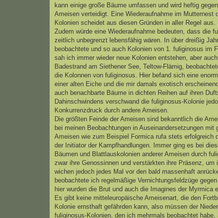
kann einige große Bäume umfassen und wird heftig gegen 
Ameisen verteidigt. Eine Wiederaufnahme im Mutternest od
Kolonien scheidet aus diesen Gründen in aller Regel aus.
Zudem würde eine Wiederaufnahme bedeuten, dass die ful
zeitlich unbegrenzt lebensfähig wären. In über dreißig Ja
beobachtete und so auch Kolonien von 1. fuliginosus im F
sah ich immer wieder neue Kolonien entstehen, aber auch
Badestrand am Siethener See, Teltow-Flämig, beobachtet
die Kolonnen von fuliginosus. Hier befand sich eine enor
einer alten Eiche und die mir damals exotisch erscheine
auch benachbarte Bäume in dichten Reihen auf ihren Duft
Dahinschwindens verschwand die fuliginosus-Kolonie jedo
Konkurrenzdruck durch andere Ameisen.
Die größten Feinde der Ameisen sind bekanntlich die Ame
bei meinen Beobachtungen in Auseinandersetzungen mit g
Ameisen wie zum Beispiel Formica rufa stets erfolgreic
der Initiator der Kampfhandlungen. Immer ging es bei d
Bäumen und Blattlauskolonien anderer Ameisen durch fulig
zwar ihre Genossinnen und verstärkten ihre Präsenz, um 
wichen jedoch jedes Mal vor den bald massenhaft anrücke
beobachtete ich regelmäßige Vernichtungsfeldzüge gegen 
hier wurden die Brut und auch die Imagines der Myrmica e
Es gibt keine mitteleuropäische Ameisenart, die den Fortbe
Kolonie ernsthaft gefährden kann, also müssen der Nieder
fuliginosus-Kolonien, den ich mehrmals beobachtet habe,