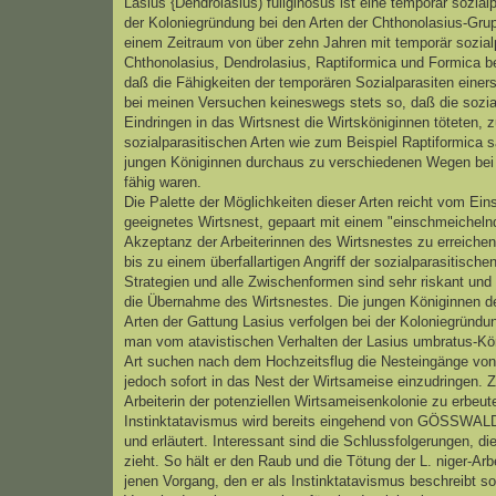
Lasius {Dendrolasius) fuliginosus ist eine temporär sozi
der Koloniegründung bei den Arten der Chthonolasius-Grupp
einem Zeitraum von über zehn Jahren mit temporär sozia
Chthonolasius, Dendrolasius, Raptiformica und Formica bes
daß die Fähigkeiten der temporären Sozialparasiten einers
bei meinen Versuchen keineswegs stets so, daß die sozi
Eindringen in das Wirtsnest die Wirtsköniginnen töteten, z
sozialparasitischen Arten wie zum Beispiel Raptiformica 
jungen Königinnen durchaus zu verschiedenen Wegen bei 
fähig waren.
Die Palette der Möglichkeiten dieser Arten reicht vom Ein
geeignetes Wirtsnest, gepaart mit einem "einschmeichelnde
Akzeptanz der Arbeiterinnen des Wirtsnestes zu erreichen 
bis zu einem überfallartigen Angriff der sozialparasitisch
Strategien und alle Zwischenformen sind sehr riskant und
die Übernahme des Wirtsnestes. Die jungen Königinnen de
Arten der Gattung Lasius verfolgen bei der Koloniegründu
man vom atavistischen Verhalten der Lasius umbratus-Kön
Art suchen nach dem Hochzeitsflug die Nesteingänge von 
jedoch sofort in das Nest der Wirtsameise einzudringen. Zi
Arbeiterin der potenziellen Wirtsameisenkolonie zu erbeut
Instinktatavismus wird bereits eingehend von GÖSSWALD
und erläutert. Interessant sind die Schlussfolgerungen
zieht. So hält er den Raub und die Tötung der L. niger-Arb
jenen Vorgang, den er als Instinktatavismus beschreibt s