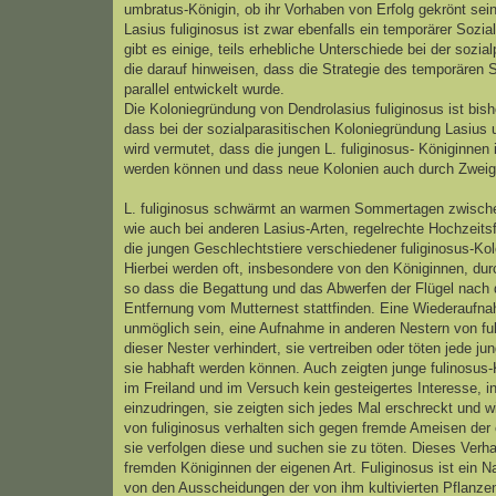
umbratus-Königin, ob ihr Vorhaben von Erfolg gekrönt sein
Lasius fuliginosus ist zwar ebenfalls ein temporärer Sozia
gibt es einige, teils erhebliche Unterschiede bei der sozi
die darauf hinweisen, dass die Strategie des temporären 
parallel entwickelt wurde.
Die Koloniegründung von Dendrolasius fuliginosus ist bish
dass bei der sozialparasitischen Koloniegründung Lasius 
wird vermutet, dass die jungen L. fuliginosus- Königinn
werden können und dass neue Kolonien auch durch Zweig
L. fuliginosus schwärmt an warmen Sommertagen zwischen
wie auch bei anderen Lasius-Arten, regelrechte Hochzeit
die jungen Geschlechtstiere verschiedener fuliginosus-Kol
Hierbei werden oft, insbesondere von den Königinnen, du
so dass die Begattung und das Abwerfen der Flügel nach d
Entfernung vom Mutternest stattfinden. Eine Wiederaufna
unmöglich sein, eine Aufnahme in anderen Nestern von fuli
dieser Nester verhindert, sie vertreiben oder töten jede ju
sie habhaft werden können. Auch zeigten junge fulinosu
im Freiland und im Versuch kein gesteigertes Interesse, in
einzudringen, sie zeigten sich jedes Mal erschreckt und wi
von fuliginosus verhalten sich gegen fremde Ameisen der 
sie verfolgen diese und suchen sie zu töten. Dieses Verh
fremden Königinnen der eigenen Art. Fuliginosus ist ein N
von den Ausscheidungen der von ihm kultivierten Pflanzen