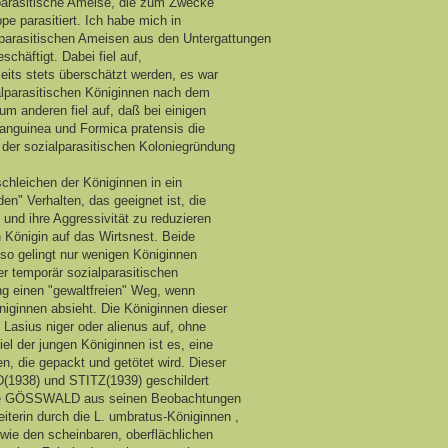
alparasitische Ameise, die zum Zwecke
e parasitiert. Ich habe mich in
lparasitischen Ameisen aus den Untergattungen
chäftigt. Dabei fiel auf,
eits stets überschätzt werden, es war
alparasitischen Königinnen nach dem
um anderen fiel auf, daß bei einigen
sanguinea und Formica pratensis die
der sozialparasitischen Koloniegründung
schleichen der Königinnen in ein
n" Verhalten, das geeignet ist, die
und ihre Aggressivität zu reduzieren
en Königin auf das Wirtsnest. Beide
 so gelingt nur wenigen Königinnen
r temporär sozialparasitischen
ng einen "gewaltfreien" Weg, wenn
iginnen absieht. Die Königinnen dieser
Lasius niger oder alienus auf, ohne
el der jungen Königinnen ist es, eine
en, die gepackt und getötet wird. Dieser
(1938) und STITZ(1939) geschildert
, die GÖSSWALD aus seinen Beobachtungen
eiterin durch die L. umbratus-Königinnen ,
owie den scheinbaren, oberflächlichen