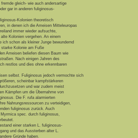
fremde gleich- wie auch andersartige
er gar in anderen fuliginosus-
iginosus-Kolonien theoretisch
hren, in denen ich die Ameisen Mitteleuropas
reiland immer wieder aufsuchte,
 alte Kolonien vergehen. An einem
e ich schon als kleiner Junge bewundernd
m starke Kolonie am Fuße
nden Ameisen beliefen diesen Baum wie
straßen. Nach einigen Jahren des
ch restlos und dies ohne erkennbaren
isen selbst. Fuliginosus jedoch vermochte sich
rößeren, scheinbar kampfstärkeren
h durchzusetzen und war zudem meist
iesen Kämpfen um die Übernahme von
inosus. Die F. rufa alarmierten
ihre Nahrungsressourcen zu verteidigen,
nden fuliginosus zurück. Auch
Myrmica spec. durch fuliginosus,
rbeutet.
stand einer starken L. fuliginosus-
gang und das Aussterben alter L.
 andere Gründe haben.