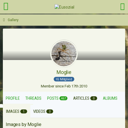
Gallery
Moglie
IG Mitglied
Member since Feb 17th 2010
PROFILE
THREADS
POSTS
ARTICLES
ALBUMS
467
0
IMAGES
VIDEOS
1
0
Images by Moglie